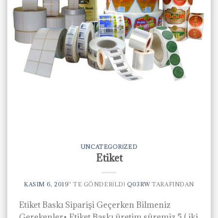
UNCATEGORIZED
Etiket
KASIM 6, 2019
’' TE GÖNDERILDI
Q03RW
TARAFINDAN
Etiket Baskı Siparişi Geçerken Bilmeniz
Gerekenler• Etiket Baskı üretim süremiz 5 ( iki