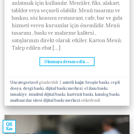
anlatmak için kullanılır. Menüler, fiks, alakart,
tabldot veya seçmeli olabilir. Menü tasarımı ve
baskısı, söz konusu restaurant, cafe, bar ve gıda
hizmeti veren kurumlar için önemlidir. Menü
tasarımı , baskı ve malzeme kalitesi ,
satışlarınızı direkt olarak etkiler. Karton Menü;
Talep edilen ebat […]
Okumaya devam edin
→
Uncategorized
gönderildi
|
antetli kağıt
,
broşür baskı
,
cepli
dosya
,
dergi baskı
,
dijital baskı merkezi
,
el ilanı baskı
,
imsakiye
,
istanbul dijital baskı
,
kartvizit baskı
,
katalog baskı
,
matbaacılar sitesi dijital baskı merkezi
etiketlendi
06
Kas