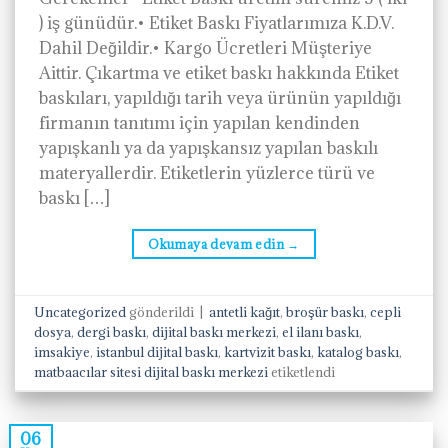
) iş günüdür.• Etiket Baskı Fiyatlarımıza K.D.V.
Dahil Değildir.• Kargo Ücretleri Müşteriye
Aittir. Çıkartma ve etiket baskı hakkında Etiket
baskıları, yapıldığı tarih veya ürünün yapıldığı
firmanın tanıtımı için yapılan kendinden
yapışkanlı ya da yapışkansız yapılan baskılı
materyallerdir. Etiketlerin yüzlerce türü ve
baskı […]
Okumaya devam edin
→
Uncategorized
gönderildi
|
antetli kağıt
,
broşür baskı
,
cepli
dosya
,
dergi baskı
,
dijital baskı merkezi
,
el ilanı baskı
,
imsakiye
,
istanbul dijital baskı
,
kartvizit baskı
,
katalog baskı
,
matbaacılar sitesi dijital baskı merkezi
etiketlendi
06