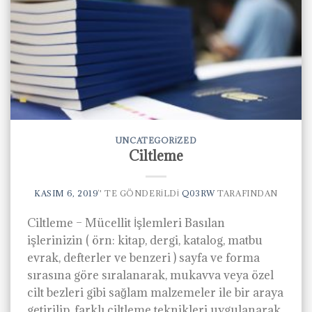
UNCATEGORIZED
Ciltleme
KASIM 6, 2019
’' TE GÖNDERILDI
Q03RW
TARAFINDAN
Ciltleme – Mücellit İşlemleri Basılan
işlerinizin ( örn: kitap, dergi, katalog, matbu
evrak, defterler ve benzeri ) sayfa ve forma
sırasına göre sıralanarak, mukavva veya özel
cilt bezleri gibi sağlam malzemeler ile bir araya
getirilip, farklı ciltleme teknikleri uygulanarak,