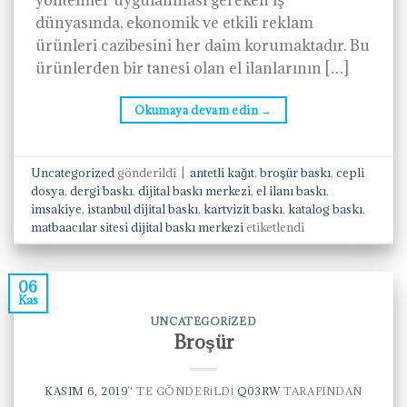
yöntemler uygulanması gereken iş
dünyasında, ekonomik ve etkili reklam
ürünleri cazibesini her daim korumaktadır. Bu
ürünlerden bir tanesi olan el ilanlarının […]
Okumaya devam edin
→
Uncategorized
gönderildi
|
antetli kağıt
,
broşür baskı
,
cepli
dosya
,
dergi baskı
,
dijital baskı merkezi
,
el ilanı baskı
,
imsakiye
,
istanbul dijital baskı
,
kartvizit baskı
,
katalog baskı
,
matbaacılar sitesi dijital baskı merkezi
etiketlendi
06
Kas
UNCATEGORIZED
Broşür
KASIM 6, 2019
’' TE GÖNDERILDI
Q03RW
TARAFINDAN