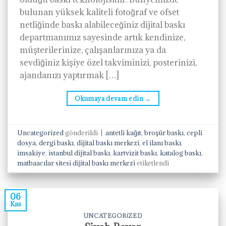
bulunan yüksek kaliteli fotoğraf ve ofset
netliğinde baskı alabileceğiniz dijital baskı
departmanımız sayesinde artık kendinize,
müşterilerinize, çalışanlarınıza ya da
sevdiğiniz kişiye özel takviminizi, posterinizi,
ajandanızı yaptırmak […]
Okumaya devam edin
→
Uncategorized
gönderildi
|
antetli kağıt
,
broşür baskı
,
cepli
dosya
,
dergi baskı
,
dijital baskı merkezi
,
el ilanı baskı
,
imsakiye
,
istanbul dijital baskı
,
kartvizit baskı
,
katalog baskı
,
matbaacılar sitesi dijital baskı merkezi
etiketlendi
06
Kas
UNCATEGORIZED