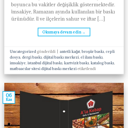
boyunca bu vakitler değişiklik göstermektedir.
İmsakiye, Ramazan ayında kullanılan bir baskı
ürünüdür. İl ve ilçelerin sahur ve iftar […]
Okumaya devam edin
→
Uncategorized
gönderildi
|
antetli kağıt
,
broşür baskı
,
cepli
dosya
,
dergi baskı
,
dijital baskı merkezi
,
el ilanı baskı
,
imsakiye
,
istanbul dijital baskı
,
kartvizit baskı
,
katalog baskı
,
matbaacılar sitesi dijital baskı merkezi
etiketlendi
06
Kas