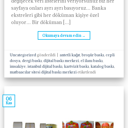
değişecek veri listelerini veriyorsunuz biz her
sayfaya onları ayrı ayrı basıyoruz… Banka
ekstreleri gibi her döküman kişiye özel
oluyor… Bir döküman […]
Okumaya devam edin
→
Uncategorized
gönderildi
|
antetli kağıt
,
broşür baskı
,
cepli
dosya
,
dergi baskı
,
dijital baskı merkezi
,
el ilanı baskı
,
imsakiye
,
istanbul dijital baskı
,
kartvizit baskı
,
katalog baskı
,
matbaacılar sitesi dijital baskı merkezi
etiketlendi
06
Kas