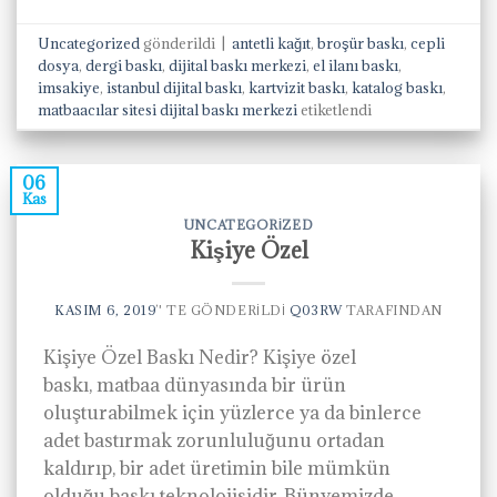
Uncategorized
gönderildi
|
antetli kağıt
,
broşür baskı
,
cepli
dosya
,
dergi baskı
,
dijital baskı merkezi
,
el ilanı baskı
,
imsakiye
,
istanbul dijital baskı
,
kartvizit baskı
,
katalog baskı
,
matbaacılar sitesi dijital baskı merkezi
etiketlendi
06
Kas
UNCATEGORIZED
Kişiye Özel
KASIM 6, 2019
’' TE GÖNDERILDI
Q03RW
TARAFINDAN
Kişiye Özel Baskı Nedir? Kişiye özel
baskı, matbaa dünyasında bir ürün
oluşturabilmek için yüzlerce ya da binlerce
adet bastırmak zorunluluğunu ortadan
kaldırıp, bir adet üretimin bile mümkün
olduğu baskı teknolojisidir. Bünyemizde