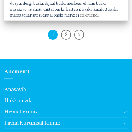
dosya
,
dergi baskı
,
dijital baskı merkezi
,
el ilanı baskı
,
imsakiye
,
istanbul dijital baskı
,
kartvizit baskı
,
katalog baskı
,
matbaacılar sitesi dijital baskı merkezi
etiketlendi
1
2
Anamenü
Anasayfa
Hakkımızda
Hizmetlerimiz
Firma Kurumsal Kimlik