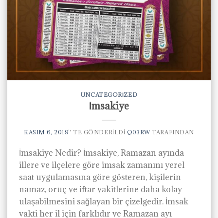
UNCATEGORIZED
İmsakiye
KASIM 6, 2019
’' TE GÖNDERILDI
Q03RW
TARAFINDAN
İmsakiye Nedir? İmsakiye, Ramazan ayında
illere ve ilçelere göre imsak zamanını yerel
saat uygulamasına göre gösteren, kişilerin
namaz, oruç ve iftar vakitlerine daha kolay
ulaşabilmesini sağlayan bir çizelgedir. İmsak
vakti her il için farklıdır ve Ramazan ayı