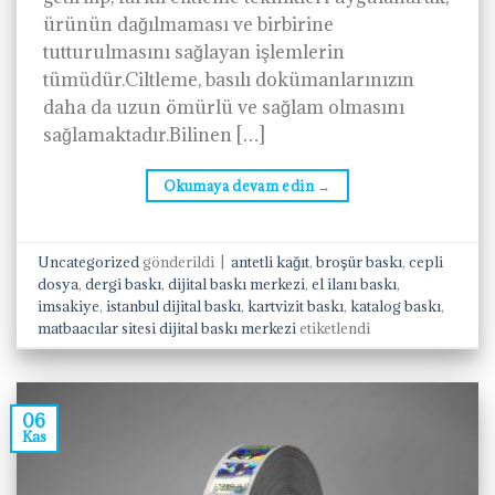
ürünün dağılmaması ve birbirine
tutturulmasını sağlayan işlemlerin
tümüdür.Ciltleme, basılı dokümanlarınızın
daha da uzun ömürlü ve sağlam olmasını
sağlamaktadır.Bilinen […]
Okumaya devam edin
→
Uncategorized
gönderildi
|
antetli kağıt
,
broşür baskı
,
cepli
dosya
,
dergi baskı
,
dijital baskı merkezi
,
el ilanı baskı
,
imsakiye
,
istanbul dijital baskı
,
kartvizit baskı
,
katalog baskı
,
matbaacılar sitesi dijital baskı merkezi
etiketlendi
06
Kas