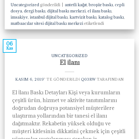
Uncategorized
gönderildi
|
antetli kağıt
,
broşür baskı
,
cepli
dosya
,
dergi baskı
,
dijital baskı merkezi
,
el ilanı baskı
,
imsakiye
,
istanbul dijital baskı
,
kartvizit baskı
,
katalog baskı
,
matbaacılar sitesi dijital baskı merkezi
etiketlendi
06
Kas
UNCATEGORIZED
El İlanı
KASIM 6, 2019
’' TE GÖNDERILDI
Q03RW
TARAFINDAN
El İlanı Baskı Detayları Kişi veya kurumların
çeşitli ürün, hizmet ve aktivite tanıtımlarını
doğrudan doğruya potansiyel müşterilere
ulaştırma yollarından bir tanesi el ilanı
dağıtmaktır. Rekabetin yüksek olduğu ve
müşteri kitlesinin dikkatini çekmek için çeşitli