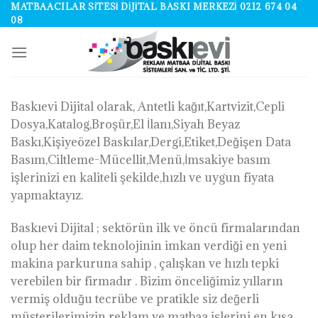
Skip
MATBAACILAR SITESI DIJITAL BASKI MERKEZI 0212 674 04
08
to
content
Baskıevi Dijital olarak, Antetli kağıt,Kartvizit,Cepli
Dosya,Katalog,Broşür,El İlanı,Siyah Beyaz
Baskı,Kişiyeözel Baskılar,Dergi,Etiket,Değişen Data
Basım,Ciltleme-Mücellit,Menü,İmsakiye basım
işlerinizi en kaliteli şekilde,hızlı ve uygun fiyata
yapmaktayız.
Baskıevi Dijital ; sektörün ilk ve öncü firmalarından
olup her daim teknolojinin imkan verdiği en yeni
makina parkuruna sahip , çalışkan ve hızlı tepki
verebilen bir firmadır . Bizim önceliğimiz yılların
vermiş olduğu tecrübe ve pratikle siz değerli
müşterilerimizin reklam ve matbaa işlerini en kısa