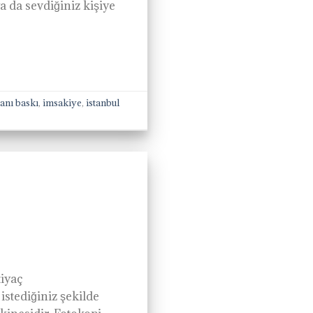
a da sevdiğiniz kişiye
ilanı baskı
,
imsakiye
,
istanbul
tiyaç
 istediğiniz şekilde