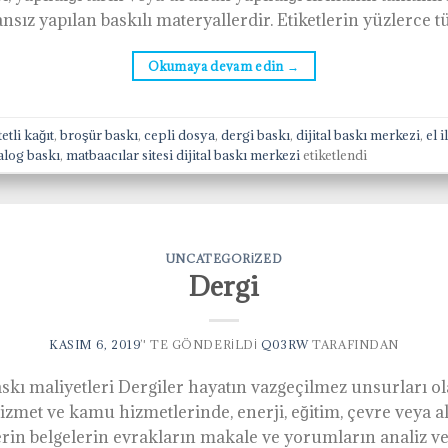
nsız yapılan baskılı materyallerdir. Etiketlerin yüzlerce t
Okumaya devam edin
→
etli kağıt
,
broşür baskı
,
cepli dosya
,
dergi baskı
,
dijital baskı merkezi
,
el 
alog baskı
,
matbaacılar sitesi dijital baskı merkezi
etiketlendi
UNCATEGORIZED
Dergi
KASIM 6, 2019
’' TE GÖNDERILDI
Q03RW
TARAFINDAN
askı maliyetleri Dergiler hayatın vazgeçilmez unsurları o
zmet ve kamu hizmetlerinde, enerji, eğitim, çevre veya ak
lerin belgelerin evrakların makale ve yorumların analiz v