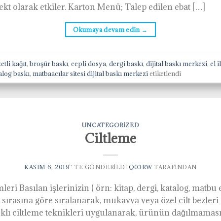
direkt olarak etkiler. Karton Menü; Talep edilen ebat […]
Okumaya devam edin
→
etli kağıt
,
broşür baskı
,
cepli dosya
,
dergi baskı
,
dijital baskı merkezi
,
el 
alog baskı
,
matbaacılar sitesi dijital baskı merkezi
etiketlendi
UNCATEGORIZED
Ciltleme
KASIM 6, 2019
’' TE GÖNDERILDI
Q03RW
TARAFINDAN
leri Basılan işlerinizin ( örn: kitap, dergi, katalog, matbu 
a sırasına göre sıralanarak, mukavva veya özel cilt bezler
 farklı ciltleme teknikleri uygulanarak, ürünün dağılmaması