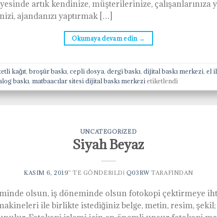
sinde artık kendinize, müşterilerinize, çalışanlarınıza y
inizi, ajandanızı yaptırmak […]
Okumaya devam edin
→
etli kağıt
,
broşür baskı
,
cepli dosya
,
dergi baskı
,
dijital baskı merkezi
,
el 
alog baskı
,
matbaacılar sitesi dijital baskı merkezi
etiketlendi
UNCATEGORIZED
Siyah Beyaz
KASIM 6, 2019
’' TE GÖNDERILDI
Q03RW
TARAFINDAN
minde olsun, iş döneminde olsun fotokopi çektirmeye ih
ineleri ile birlikte istediğiniz belge, metin, resim, şekil;