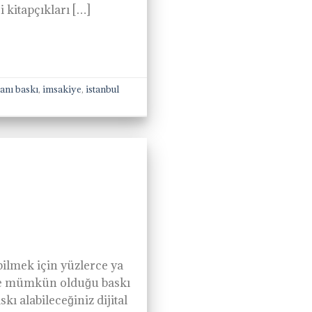
i kitapçıkları […]
ilanı baskı
,
imsakiye
,
istanbul
bilmek için yüzlerce ya
ile mümkün olduğu baskı
kı alabileceğiniz dijital