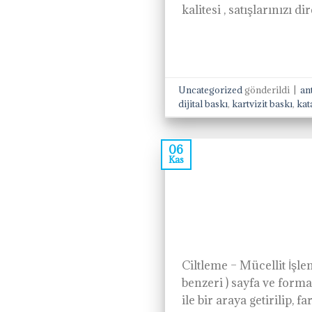
kalitesi , satışlarınızı 
Uncategorized
gönderildi
|
ant
dijital baskı
,
kartvizit baskı
,
kat
06
Kas
Ciltleme – Mücellit İşlem
benzeri ) sayfa ve form
ile bir araya getirilip,