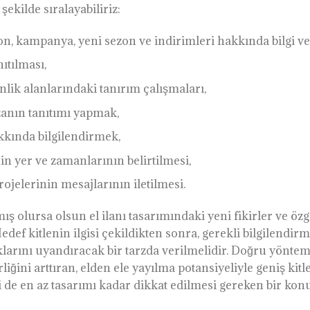
şekilde sıralayabiliriz:
, kampanya, yeni sezon ve indirimleri hakkında bilgi v
ıtılması,
nlik alanlarındaki tanırım çalışmaları,
zanın tanıtımı yapmak,
kkında bilgilendirmek,
rin yer ve zamanlarının belirtilmesi,
jelerinin mesajlarının iletilmesi.
 olursa olsun el ilanı tasarımındaki yeni fikirler ve özgü
 Hedef kitlenin ilgisi çekildikten sonra, gerekli bilgilendir
arını uyandıracak bir tarzda verilmelidir. Doğru yöntem 
liğini arttıran, elden ele yayılma potansiyeliyle geniş kitl
si de en az tasarımı kadar dikkat edilmesi gereken bir kon