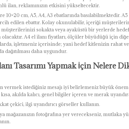
önlü ilan, reklamınızın etkisini yükseltecektir.
öre 10×20 cm, A5, A4, A3 ebatlarında basılabilmektedir. A5 
cih edilen ebattır. Kolay okunulabilir, içeriği müşterileri
 müşterilerinizi sokakta veya ayaküstü bir yerlerde hedef
olacaktır. A4 el ilanı fiyatları, ölçüler büyüdüğü için diğ
arda, işletmeniz içerisinde; yani hedef kitlenizin rahat v
da dağıtılması daha uygundur.
 İlanı Tasarımı Yapmak İçin Nelere Di
 için vermek istediğiniz mesajı iyi belirlemeniz büyük önem
ısa, akılda kalıcı, genel bilgiler içeren ve merak uyandır
kat çekici, ilgi uyandırıcı görseller kullanın.
ya mağazanızın fotoğrafına yer verecekseniz, mutlaka y
anın.