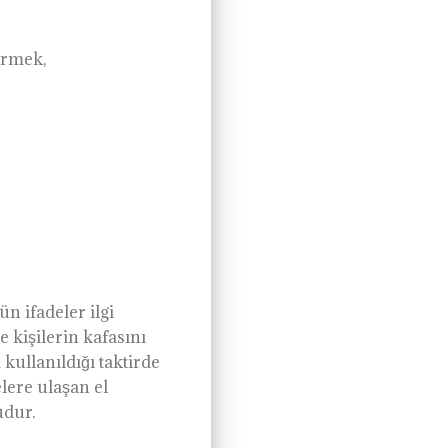
ermek,
n ifadeler ilgi
me kişilerin kafasını
kullanıldığı taktirde
elere ulaşan el
udur.