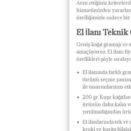
Arzu ettiğiniz kriterle
hizmetimizden yararlanab
özelliğimizle sadece bir 
El İlanı Teknik 
Geniş kağıt gramajı ve e
amaçlıyoruz. El ilanı fiy
özellikleri şöyle sıralaya
El ilanında farklı gr
türünü seçme şansına 
ile tasarımlarınızı et
200 gr. Kuşe kağıtla
ürünün daha kalın ve
yırtılmadığından ür
El ilanlarında tek ve 
kroki ve harita bilgis