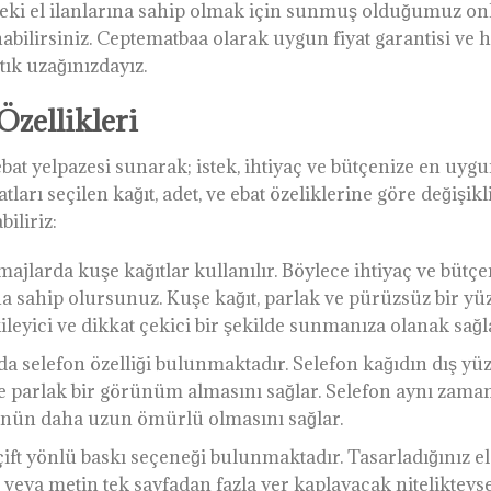
rdeki el ilanlarına sahip olmak için sunmuş olduğumuz o
ilirsiniz. Ceptematbaa olarak uygun fiyat garantisi ve hı
tık uzağınızdayız.
Özellikleri
bat yelpazesi sunarak; istek, ihtiyaç ve bütçenize en uyg
atları seçilen kağıt, adet, ve ebat özeliklerine göre değişi
biliriz:
amajlarda kuşe kağıtlar kullanılır. Böylece ihtiyaç ve bütç
sahip olursunuz. Kuşe kağıt, parlak ve pürüzsüz bir yüze
kileyici ve dikkat çekici bir şekilde sunmanıza olanak sağl
rda selefon özelliği bulunmaktadır. Selefon kağıdın dış y
 parlak bir görünüm almasını sağlar. Selefon aynı zama
ünün daha uzun ömürlü olmasını sağlar.
çift yönlü baskı seçeneği bulunmaktadır. Tasarladığınız el il
i veya metin tek sayfadan fazla yer kaplayacak nitelikteyse