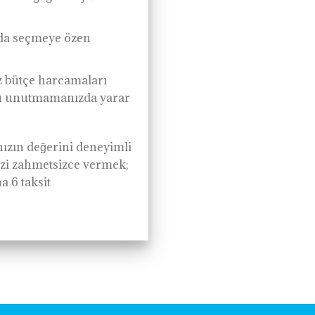
unda seçmeye özen
z bütçe harcamaları
unu unutmamanızda yarar
ınızın değerini deneyimli
nizi zahmetsizce vermek;
a 6 taksit