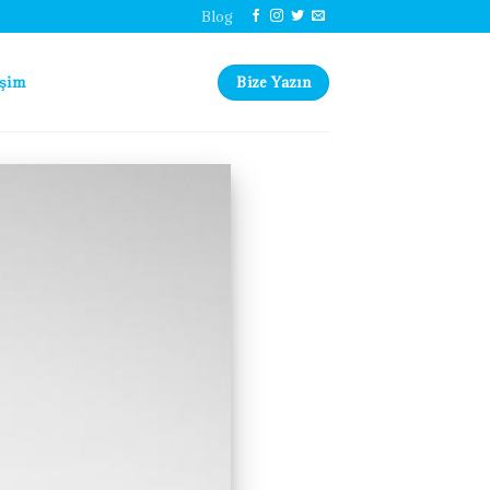
Blog
Bize Yazın
işim