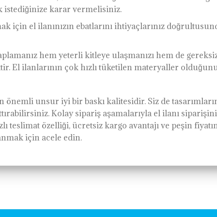
k istediğinize karar vermelisiniz.
ak için el ilanınızın ebatlarını ihtiyaçlarınız doğrultus
saplamanız hem yeterli kitleye ulaşmanızı hem de gereksi
ir. El ilanlarının çok hızlı tüketilen materyaller olduğ
önemli unsur iyi bir baskı kalitesidir. Siz de tasarımlar
rabilirsiniz. Kolay sipariş aşamalarıyla el ilanı siparişi
zlı teslimat özelliği, ücretsiz kargo avantajı ve peşin fiyatın
nmak için acele edin.