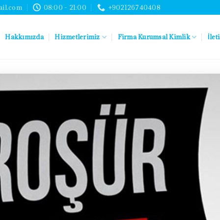
ail.com
08:00 - 21:00
+902126740408
Hakkımızda
Hizmetlerimiz
Firma Kurumsal Kimlik
İlet