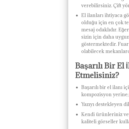
verebilirsiniz. Çift y
El ilanları ihtiyaca g
olduğu için en çok ter
mesaj odaklıdır. Eğer
sizin için daha uygun 
göstermektedir. Fuarl
olabilecek mekanlar
Başarılı Bir El
Etmelisiniz?
Başarılı bir el ilanı
kompozisyon yerine; k
Yazıyı destekleyen dik
Kendi ürünleriniz ve
kaliteli görseller kull