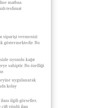
nline matbaa
zlı teslimat
un siparişi vermenizi
klik göstermektedir. Bu
enizle uyumlu kağıt
ye sahiptir. Bu özelliği
ar.
üzeyine uygulanarak
nda kolay
anı ilgili görseller,
 çift yönlü ilan