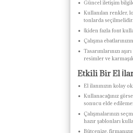
Güncel iletişim bilgil
Kullanılan renkler, 
tonlarda seçilmelidir
İkiden fazla font kul
Çalışma ebatlarınızı
Tasarımlarınızı aşırı
resimler ve karmaşık
Etkili Bir El İla
El ilanınızın kolay o
Kullanacağınız görsel
sonucu elde edileme
Çalışmalarınızı seçm
hazır şablonları kulla
Bütçenize, firmanızın