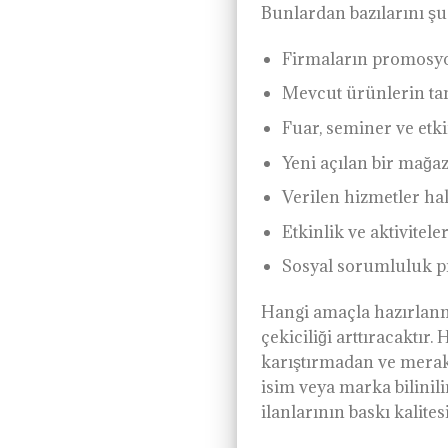
Bunlardan bazılarını şu 
Firmaların promosyon
Mevcut ürünlerin tan
Fuar, seminer ve etki
Yeni açılan bir mağa
Verilen hizmetler ha
Etkinlik ve aktivitele
Sosyal sorumluluk pro
Hangi amaçla hazırlanmış
çekiciliği arttıracaktır.
karıştırmadan ve merakl
isim veya marka bilinilir
ilanlarının baskı kalite