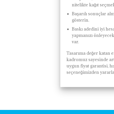
nitelikte kağıt seçme
Başarılı sonuçlar alm
gösterin.
Baskı adedini iyi he
yapmanızı önleyecekt
var.
Tasarıma değer katan en 
kadromuz sayesinde arttı
uygun fiyat garantisi, hı
seçeneğimizden yararla