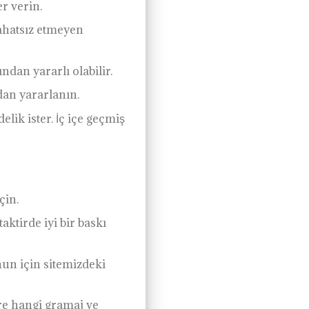
er verin.
rahatsız etmeyen
ndan yararlı olabilir.
dan yararlanın.
lik ister. İç içe geçmiş
çin.
ktirde iyi bir baskı
un için sitemizdeki
öre hangi gramaj ve