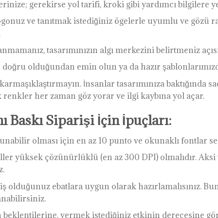
erinize; gerekirse yol tarifi, kroki gibi yardımcı bilgilere y
logonuz ve tanıtmak istediğiniz ögelerle uyumlu ve gözü 
.
lanmamanız, tasarımınızın algı merkezini belirtmeniz açısı
n doğru olduğundan emin olun ya da hazır şablonlarımız
 karmaşıklaştırmayın. İnsanlar tasarımınıza baktığında sade
 renkler her zaman göz yorar ve ilgi kaybına yol açar.
nı Baskı Siparişi İçin İpuçları:
kunabilir olması için en az 10 punto ve okunaklı fontlar se
ler yüksek çözünürlüklü (en az 300 DPI) olmalıdır. Aksi ta
z.
iş olduğunuz ebatlara uygun olarak hazırlamalısınız. Bun
nabilirsiniz.
 beklentilerine, vermek istediğiniz etkinin derecesine g