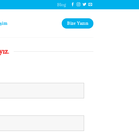
Blog
Bize Yazın
işim
ız.