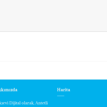
kkımızda
Harita
ıevi Dijital olarak, Antetli