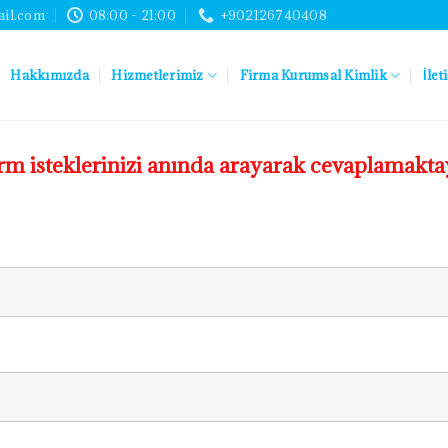
ail.com
08:00 - 21:00
+902126740408
Hakkımızda
Hizmetlerimiz
Firma Kurumsal Kimlik
İlet
rm isteklerinizi anında arayarak cevaplamaktay