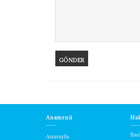
Anamenü
Ha
Bask
Anasayfa